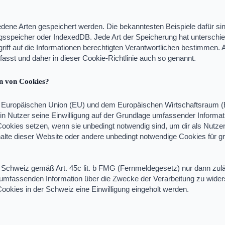
edene Arten gespeichert werden. Die bekanntesten Beispiele dafür 
ngsspeicher oder IndexedDB. Jede Art der Speicherung hat unterschie
iff auf die Informationen berechtigten Verantwortlichen bestimmen. A
sst und daher in dieser Cookie-Richtlinie auch so genannt.
en von Cookies?
er Europäischen Union (EU) und dem Europäischen Wirtschaftsrau
in Nutzer seine Einwilligung auf der Grundlage umfassender Informa
ookies setzen, wenn sie unbedingt notwendig sind, um dir als Nutzer
nhalte dieser Website oder andere unbedingt notwendige Cookies für g
Schweiz gemäß Art. 45c lit. b FMG (Fernmeldegesetz) nur dann zuläs
 umfassenden Information über die Zwecke der Verarbeitung zu wider
okies in der Schweiz eine Einwilligung eingeholt werden.